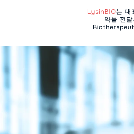
LysinBIO
는 대표
약물 전달시스
Biotherap