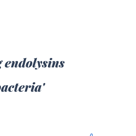
g endolysins
bacteria'
3-2016
lysinbio@lysinbio.com