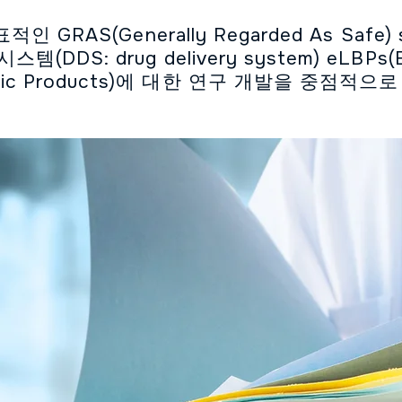
적인 GRAS(Generally Regarded As Safe
템(DDS: drug delivery system) eLBPs(En
eutic Products)에 대한 연구 개발을 중점