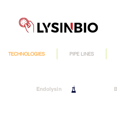
TECHNOLOGIES
PIPE LINES
Endolysin
B