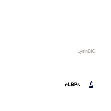
LysinBIO
eLBPs